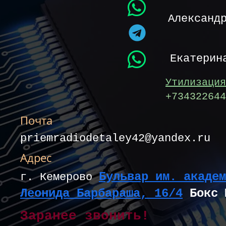
Александ
Екатерин
Утилизация
+734322644
Почта
priemradiodetaley42@yandex.ru
Адрес
Бульвар им. академ
г. Кемерово
Леонида Барбараша, 16/4
Бокс 
Заранее звонить!